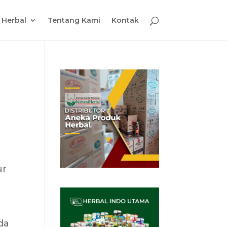
l Herbal
Tentang Kami
Kontak
ur
.
da