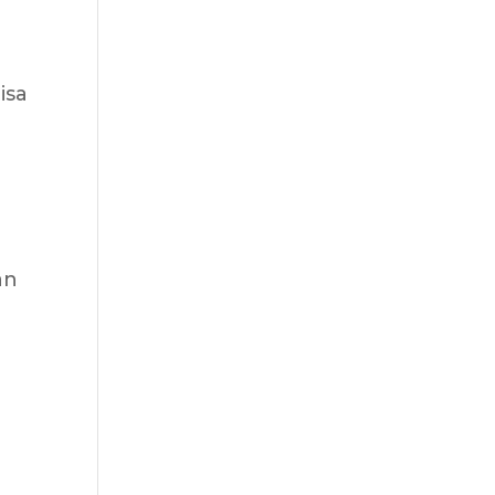
isa
an