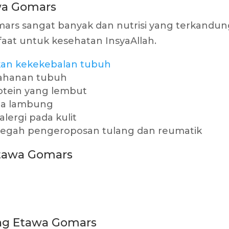
wa Gomars
ars sangat banyak dan nutrisi yang terkandu
aat untuk kesehatan InsyaAllah.
an kekekebalan tubuh
tahanan tubuh
rotein yang lembut
da lambung
alergi pada kulit
cegah pengeroposan tulang dan reumatik
tawa Gomars
ng Etawa Gomars