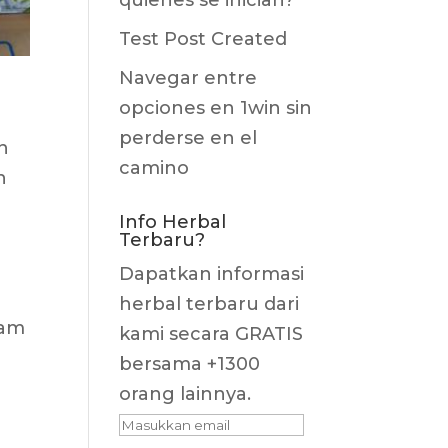
quienes se inician?
Test Post Created
Navegar entre
opciones en 1win sin
perderse en el
n
camino
n
Info Herbal
Terbaru?
Dapatkan informasi
herbal terbaru dari
lam
kami secara GRATIS
bersama +1300
orang lainnya.
Masukkan